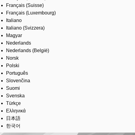
Français (Suisse)
Français (Luxembourg)
Italiano
Italiano (Svizzera)
Magyar
Nederlands
Nederlands (België)
Norsk
Polski
Português
Slovenčina
Suomi
Svenska
Türkçe
Ελληνικά
日本語
한국어