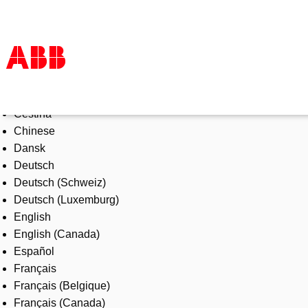
Select Language
Products & Solutions
Čeština
Industries
Chinese
Services
Dansk
About us
Deutsch
Where to buy
Deutsch (Schweiz)
Contact us
Deutsch (Luxemburg)
Careers
English
English (Canada)
Español
Français
Français (Belgique)
Français (Canada)