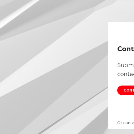
Cont
Submi
conta
CONT
Or cont