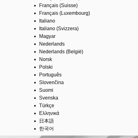
Français (Suisse)
Français (Luxembourg)
Italiano
Italiano (Svizzera)
Magyar
Nederlands
Nederlands (België)
Norsk
Polski
Português
Slovenčina
Suomi
Svenska
Türkçe
Ελληνικά
日本語
한국어