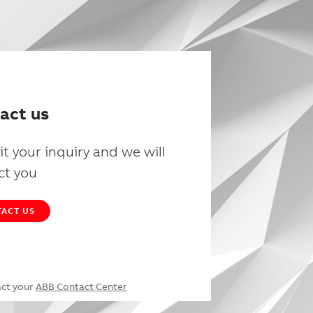
act us
t your inquiry and we will
ct you
ACT US
act your
ABB Contact Center