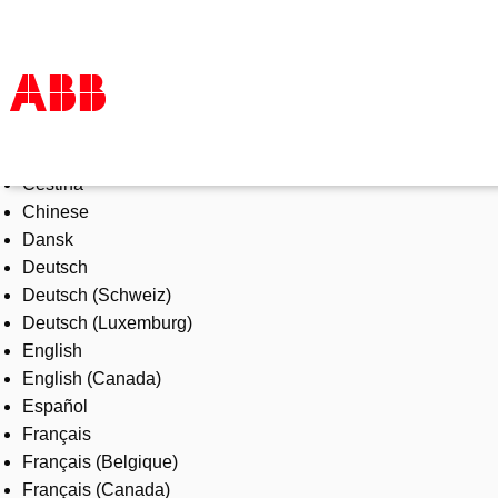
Select Language
Products & Solutions
Čeština
Industries
Chinese
Services
Dansk
About us
Deutsch
Where to buy
Deutsch (Schweiz)
Contact us
Deutsch (Luxemburg)
Careers
English
English (Canada)
Español
Français
Français (Belgique)
Français (Canada)