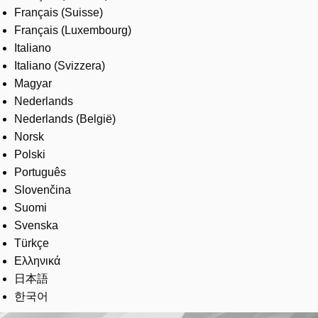
Français (Suisse)
Français (Luxembourg)
Italiano
Italiano (Svizzera)
Magyar
Nederlands
Nederlands (België)
Norsk
Polski
Português
Slovenčina
Suomi
Svenska
Türkçe
Ελληνικά
日本語
한국어