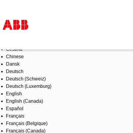
Select Language
Products & Solutions
Čeština
Industries
Chinese
Services
Dansk
About us
Deutsch
Where to buy
Deutsch (Schweiz)
Contact us
Deutsch (Luxemburg)
Careers
English
English (Canada)
Español
Français
Français (Belgique)
Français (Canada)