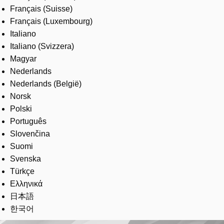
Français (Suisse)
Français (Luxembourg)
Italiano
Italiano (Svizzera)
Magyar
Nederlands
Nederlands (België)
Norsk
Polski
Português
Slovenčina
Suomi
Svenska
Türkçe
Ελληνικά
日本語
한국어