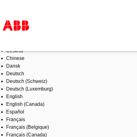
Select Language
Products & Solutions
Čeština
Industries
Chinese
Services
Dansk
About us
Deutsch
Where to buy
Deutsch (Schweiz)
Contact us
Deutsch (Luxemburg)
Careers
English
English (Canada)
Español
Français
Français (Belgique)
Français (Canada)