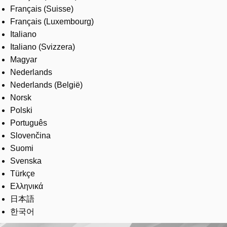
Français (Suisse)
Français (Luxembourg)
Italiano
Italiano (Svizzera)
Magyar
Nederlands
Nederlands (België)
Norsk
Polski
Português
Slovenčina
Suomi
Svenska
Türkçe
Ελληνικά
日本語
한국어