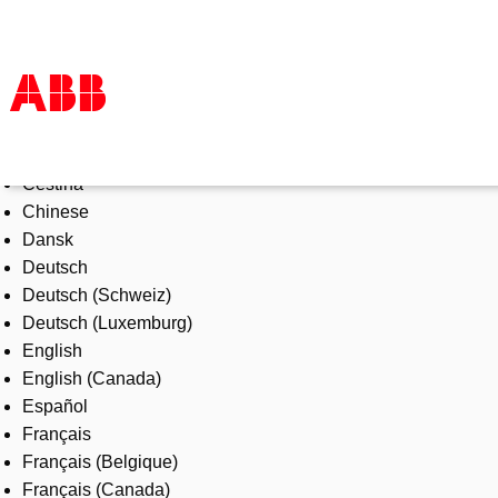
Select Language
Products & Solutions
Čeština
Industries
Chinese
Services
Dansk
About us
Deutsch
Where to buy
Deutsch (Schweiz)
Contact us
Deutsch (Luxemburg)
Careers
English
English (Canada)
Español
Français
Français (Belgique)
Français (Canada)