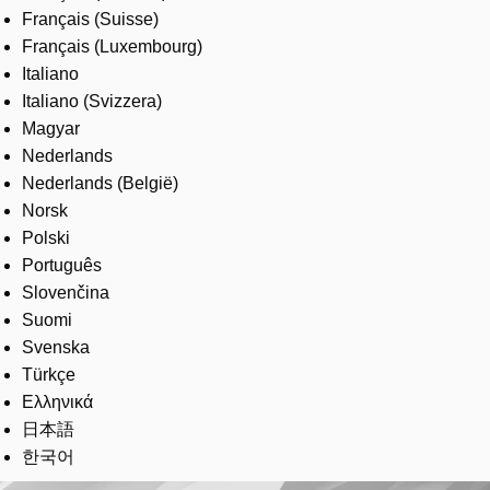
Français (Suisse)
Français (Luxembourg)
Italiano
Italiano (Svizzera)
Magyar
Nederlands
Nederlands (België)
Norsk
Polski
Português
Slovenčina
Suomi
Svenska
Türkçe
Ελληνικά
日本語
한국어