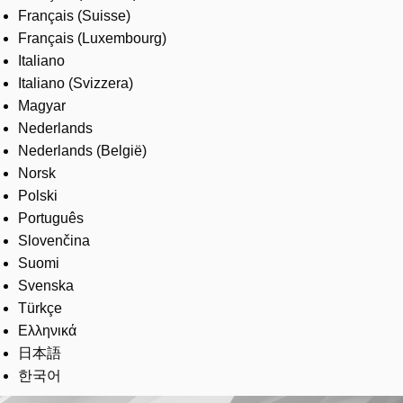
Français (Suisse)
Français (Luxembourg)
Italiano
Italiano (Svizzera)
Magyar
Nederlands
Nederlands (België)
Norsk
Polski
Português
Slovenčina
Suomi
Svenska
Türkçe
Ελληνικά
日本語
한국어