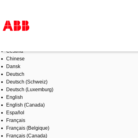
Select Language
Products & Solutions
Čeština
Industries
Chinese
Services
Dansk
About us
Deutsch
Where to buy
Deutsch (Schweiz)
Contact us
Deutsch (Luxemburg)
Careers
English
English (Canada)
Español
Français
Français (Belgique)
Français (Canada)