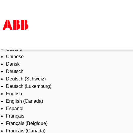
Select Language
Products & Solutions
Čeština
Industries
Chinese
Services
Dansk
About us
Deutsch
Where to buy
Deutsch (Schweiz)
Contact us
Deutsch (Luxemburg)
Careers
English
English (Canada)
Español
Français
Français (Belgique)
Français (Canada)