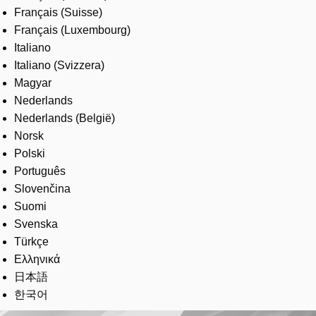
Français (Suisse)
Français (Luxembourg)
Italiano
Italiano (Svizzera)
Magyar
Nederlands
Nederlands (België)
Norsk
Polski
Português
Slovenčina
Suomi
Svenska
Türkçe
Ελληνικά
日本語
한국어