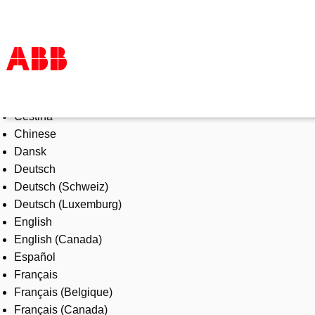
Select Language
Products & Solutions
Čeština
Industries
Chinese
Services
Dansk
About us
Deutsch
Where to buy
Deutsch (Schweiz)
Contact us
Deutsch (Luxemburg)
Careers
English
English (Canada)
Español
Français
Français (Belgique)
Français (Canada)