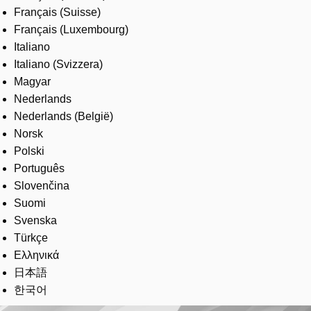
Français (Suisse)
Français (Luxembourg)
Italiano
Italiano (Svizzera)
Magyar
Nederlands
Nederlands (België)
Norsk
Polski
Português
Slovenčina
Suomi
Svenska
Türkçe
Ελληνικά
日本語
한국어