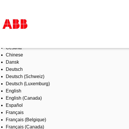
Select Language
Products & Solutions
Čeština
Industries
Chinese
Services
Dansk
About us
Deutsch
Where to buy
Deutsch (Schweiz)
Contact us
Deutsch (Luxemburg)
Careers
English
English (Canada)
Español
Français
Français (Belgique)
Français (Canada)