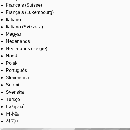
Français (Suisse)
Français (Luxembourg)
Italiano
Italiano (Svizzera)
Magyar
Nederlands
Nederlands (België)
Norsk
Polski
Português
Slovenčina
Suomi
Svenska
Türkçe
Ελληνικά
日本語
한국어