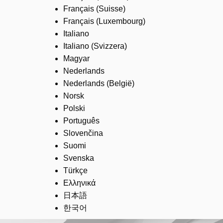
Français (Suisse)
Français (Luxembourg)
Italiano
Italiano (Svizzera)
Magyar
Nederlands
Nederlands (België)
Norsk
Polski
Português
Slovenčina
Suomi
Svenska
Türkçe
Ελληνικά
日本語
한국어