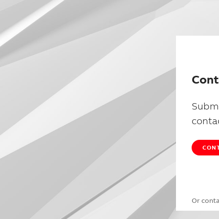
Cont
Submi
conta
CONT
Or cont