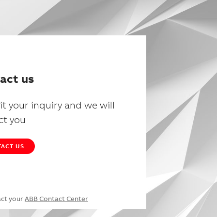
act us
t your inquiry and we will
ct you
ACT US
act your
ABB Contact Center