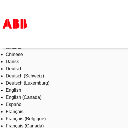
Select Language
Products & Solutions
Čeština
Industries
Chinese
Services
Dansk
About us
Deutsch
Where to buy
Deutsch (Schweiz)
Contact us
Deutsch (Luxemburg)
Careers
English
English (Canada)
Español
Français
Français (Belgique)
Français (Canada)