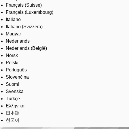
Français (Suisse)
Français (Luxembourg)
Italiano
Italiano (Svizzera)
Magyar
Nederlands
Nederlands (België)
Norsk
Polski
Português
Slovenčina
Suomi
Svenska
Türkçe
Ελληνικά
日本語
한국어