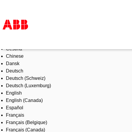
Select Language
Products & Solutions
Čeština
Industries
Chinese
Services
Dansk
About us
Deutsch
Where to buy
Deutsch (Schweiz)
Contact us
Deutsch (Luxemburg)
Careers
English
English (Canada)
Español
Français
Français (Belgique)
Français (Canada)