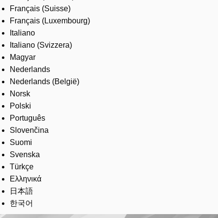
Français (Suisse)
Français (Luxembourg)
Italiano
Italiano (Svizzera)
Magyar
Nederlands
Nederlands (België)
Norsk
Polski
Português
Slovenčina
Suomi
Svenska
Türkçe
Ελληνικά
日本語
한국어