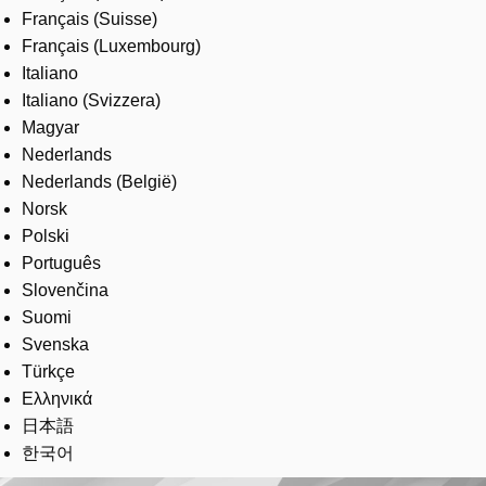
Français (Suisse)
Français (Luxembourg)
Italiano
Italiano (Svizzera)
Magyar
Nederlands
Nederlands (België)
Norsk
Polski
Português
Slovenčina
Suomi
Svenska
Türkçe
Ελληνικά
日本語
한국어