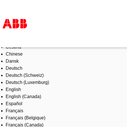
Select Language
Products & Solutions
Čeština
Industries
Chinese
Services
Dansk
About us
Deutsch
Where to buy
Deutsch (Schweiz)
Contact us
Deutsch (Luxemburg)
Careers
English
English (Canada)
Español
Français
Français (Belgique)
Français (Canada)