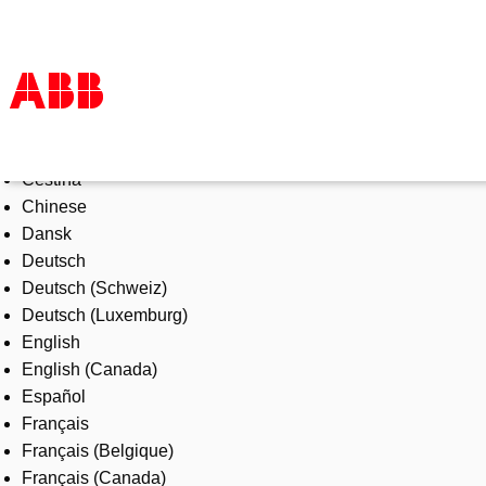
Select Language
Products & Solutions
Čeština
Industries
Chinese
Services
Dansk
About us
Deutsch
Where to buy
Deutsch (Schweiz)
Contact us
Deutsch (Luxemburg)
Careers
English
English (Canada)
Español
Français
Français (Belgique)
Français (Canada)