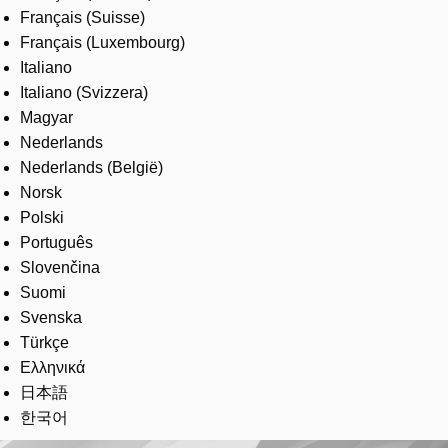
Français (Suisse)
Français (Luxembourg)
Italiano
Italiano (Svizzera)
Magyar
Nederlands
Nederlands (België)
Norsk
Polski
Português
Slovenčina
Suomi
Svenska
Türkçe
Ελληνικά
日本語
한국어