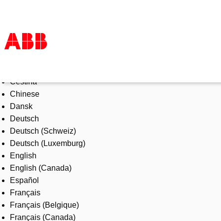
Select Language
Products & Solutions
Čeština
Industries
Chinese
Services
Dansk
About us
Deutsch
Where to buy
Deutsch (Schweiz)
Contact us
Deutsch (Luxemburg)
Careers
English
English (Canada)
Español
Français
Français (Belgique)
Français (Canada)