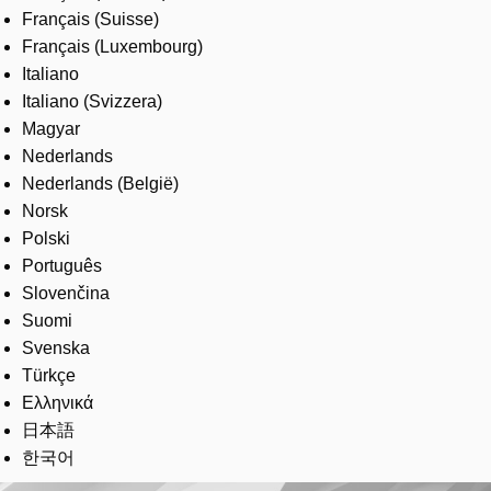
Français (Suisse)
Français (Luxembourg)
Italiano
Italiano (Svizzera)
Magyar
Nederlands
Nederlands (België)
Norsk
Polski
Português
Slovenčina
Suomi
Svenska
Türkçe
Ελληνικά
日本語
한국어