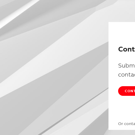
Cont
Submi
conta
CONT
Or cont