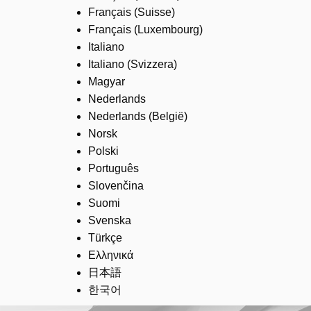
Français (Suisse)
Français (Luxembourg)
Italiano
Italiano (Svizzera)
Magyar
Nederlands
Nederlands (België)
Norsk
Polski
Português
Slovenčina
Suomi
Svenska
Türkçe
Ελληνικά
日本語
한국어