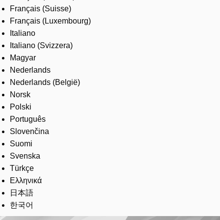
Français (Suisse)
Français (Luxembourg)
Italiano
Italiano (Svizzera)
Magyar
Nederlands
Nederlands (België)
Norsk
Polski
Português
Slovenčina
Suomi
Svenska
Türkçe
Ελληνικά
日本語
한국어