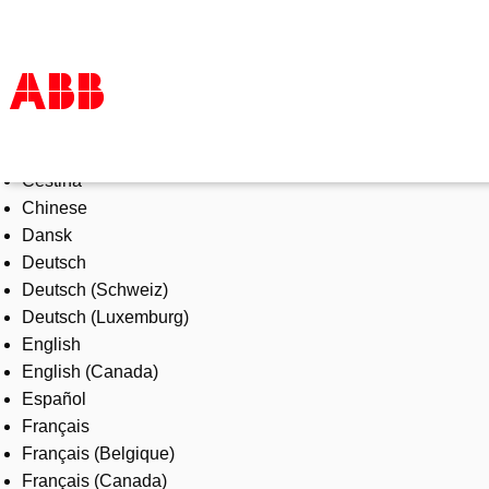
Select Language
Products & Solutions
Čeština
Industries
Chinese
Services
Dansk
About us
Deutsch
Where to buy
Deutsch (Schweiz)
Contact us
Deutsch (Luxemburg)
Careers
English
English (Canada)
Español
Français
Français (Belgique)
Français (Canada)