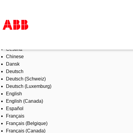
Select Language
Products & Solutions
Čeština
Industries
Chinese
Services
Dansk
About us
Deutsch
Where to buy
Deutsch (Schweiz)
Contact us
Deutsch (Luxemburg)
Careers
English
English (Canada)
Español
Français
Français (Belgique)
Français (Canada)