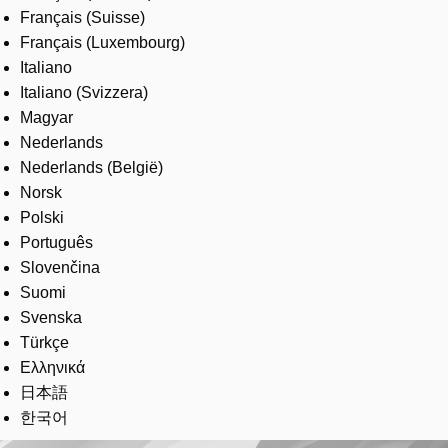
Français (Suisse)
Français (Luxembourg)
Italiano
Italiano (Svizzera)
Magyar
Nederlands
Nederlands (België)
Norsk
Polski
Português
Slovenčina
Suomi
Svenska
Türkçe
Ελληνικά
日本語
한국어