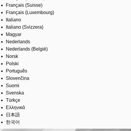
Français (Suisse)
Français (Luxembourg)
Italiano
Italiano (Svizzera)
Magyar
Nederlands
Nederlands (België)
Norsk
Polski
Português
Slovenčina
Suomi
Svenska
Türkçe
Ελληνικά
日本語
한국어