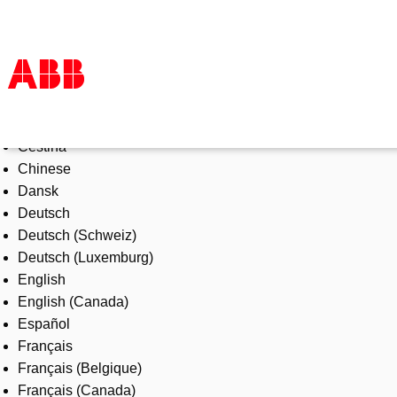
Select Language
Products & Solutions
Čeština
Industries
Chinese
Services
Dansk
About us
Deutsch
Where to buy
Deutsch (Schweiz)
Contact us
Deutsch (Luxemburg)
Careers
English
English (Canada)
Español
Français
Français (Belgique)
Français (Canada)