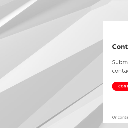
Cont
Submi
conta
CONT
Or cont