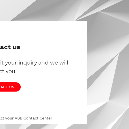
act us
t your inquiry and we will
ct you
ACT US
act your
ABB Contact Center