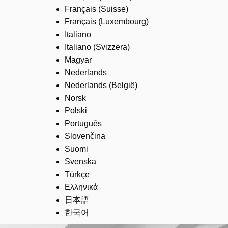
Français (Suisse)
Français (Luxembourg)
Italiano
Italiano (Svizzera)
Magyar
Nederlands
Nederlands (België)
Norsk
Polski
Português
Slovenčina
Suomi
Svenska
Türkçe
Ελληνικά
日本語
한국어