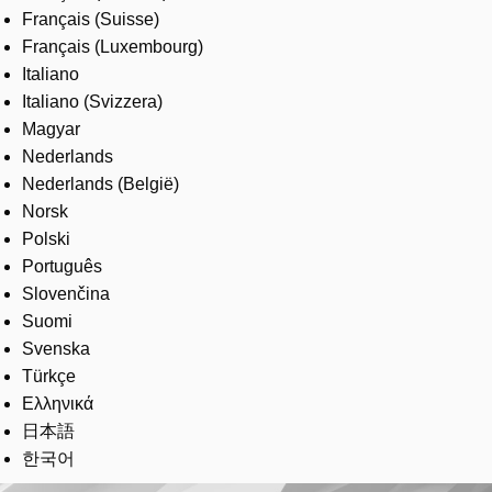
Français (Suisse)
Français (Luxembourg)
Italiano
Italiano (Svizzera)
Magyar
Nederlands
Nederlands (België)
Norsk
Polski
Português
Slovenčina
Suomi
Svenska
Türkçe
Ελληνικά
日本語
한국어