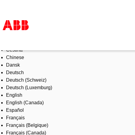
Select Language
Products & Solutions
Čeština
Industries
Chinese
Services
Dansk
About us
Deutsch
Where to buy
Deutsch (Schweiz)
Contact us
Deutsch (Luxemburg)
Careers
English
English (Canada)
Español
Français
Français (Belgique)
Français (Canada)