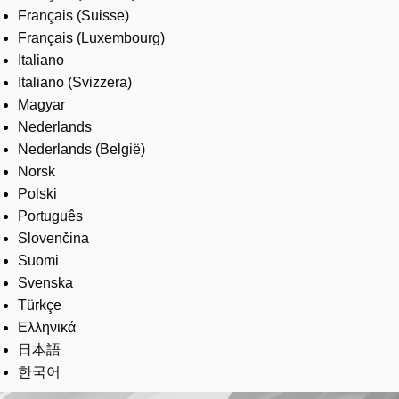
Français (Suisse)
Français (Luxembourg)
Italiano
Italiano (Svizzera)
Magyar
Nederlands
Nederlands (België)
Norsk
Polski
Português
Slovenčina
Suomi
Svenska
Türkçe
Ελληνικά
日本語
한국어