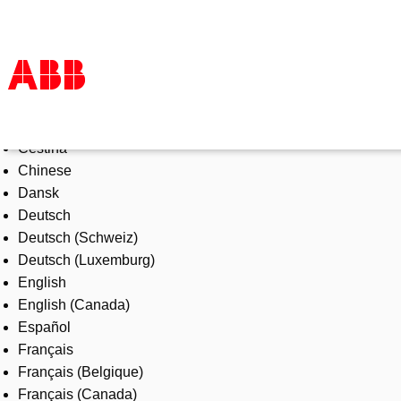
Select Language
Products & Solutions
Čeština
Industries
Chinese
Services
Dansk
About us
Deutsch
Where to buy
Deutsch (Schweiz)
Contact us
Deutsch (Luxemburg)
Careers
English
English (Canada)
Español
Français
Français (Belgique)
Français (Canada)