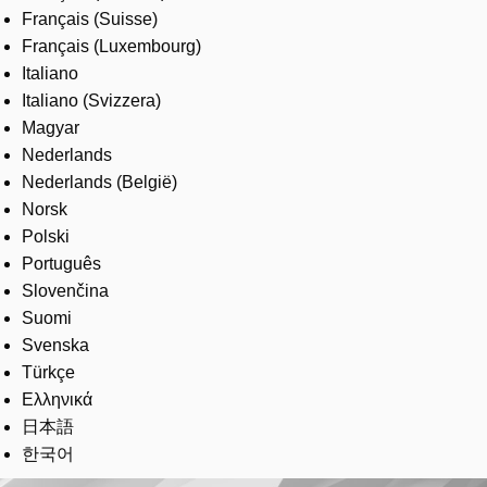
Français (Suisse)
Français (Luxembourg)
Italiano
Italiano (Svizzera)
Magyar
Nederlands
Nederlands (België)
Norsk
Polski
Português
Slovenčina
Suomi
Svenska
Türkçe
Ελληνικά
日本語
한국어