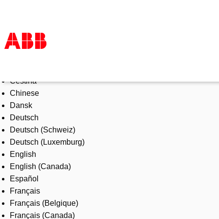
Select Language
Products & Solutions
Čeština
Industries
Chinese
Services
Dansk
About us
Deutsch
Where to buy
Deutsch (Schweiz)
Contact us
Deutsch (Luxemburg)
Careers
English
English (Canada)
Español
Français
Français (Belgique)
Français (Canada)