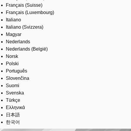
Français (Suisse)
Français (Luxembourg)
Italiano
Italiano (Svizzera)
Magyar
Nederlands
Nederlands (België)
Norsk
Polski
Português
Slovenčina
Suomi
Svenska
Türkçe
Ελληνικά
日本語
한국어