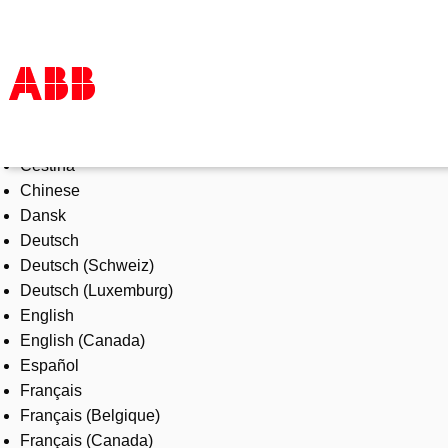
Select Language
Products & Solutions
Čeština
Industries
Chinese
Services
Dansk
About us
Deutsch
Where to buy
Deutsch (Schweiz)
Contact us
Deutsch (Luxemburg)
Careers
English
English (Canada)
Español
Français
Français (Belgique)
Français (Canada)