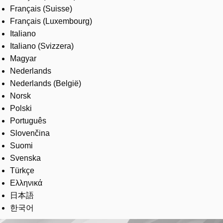
Français (Suisse)
Français (Luxembourg)
Italiano
Italiano (Svizzera)
Magyar
Nederlands
Nederlands (België)
Norsk
Polski
Português
Slovenčina
Suomi
Svenska
Türkçe
Ελληνικά
日本語
한국어