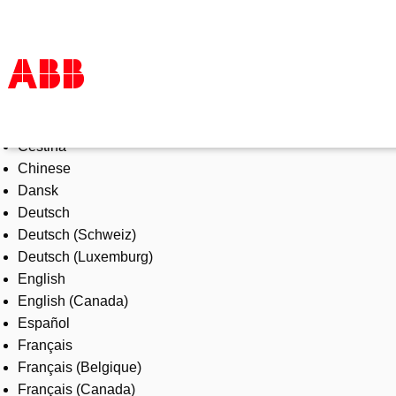
Select Language
Products & Solutions
Čeština
Industries
Chinese
Services
Dansk
About us
Deutsch
Where to buy
Deutsch (Schweiz)
Contact us
Deutsch (Luxemburg)
Careers
English
English (Canada)
Español
Français
Français (Belgique)
Français (Canada)