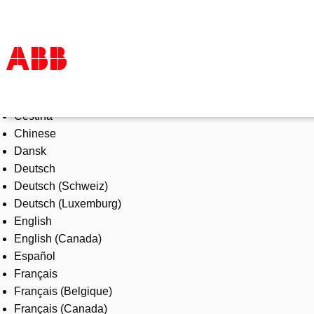
Select Language
Products & Solutions
Čeština
Industries
Chinese
Services
Dansk
About us
Deutsch
Where to buy
Deutsch (Schweiz)
Contact us
Deutsch (Luxemburg)
Careers
English
English (Canada)
Español
Français
Français (Belgique)
Français (Canada)