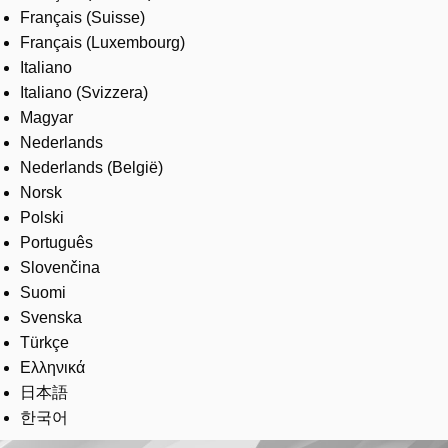
Français (Suisse)
Français (Luxembourg)
Italiano
Italiano (Svizzera)
Magyar
Nederlands
Nederlands (België)
Norsk
Polski
Português
Slovenčina
Suomi
Svenska
Türkçe
Ελληνικά
日本語
한국어