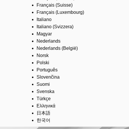
Français (Suisse)
Français (Luxembourg)
Italiano
Italiano (Svizzera)
Magyar
Nederlands
Nederlands (België)
Norsk
Polski
Português
Slovenčina
Suomi
Svenska
Türkçe
Ελληνικά
日本語
한국어