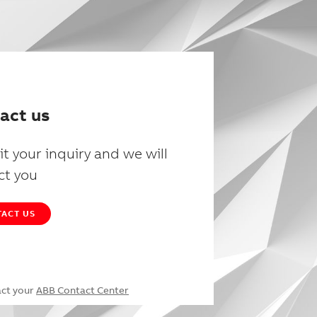
act us
t your inquiry and we will
ct you
ACT US
act your
ABB Contact Center