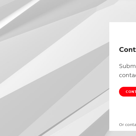
Cont
Submi
conta
CONT
Or cont