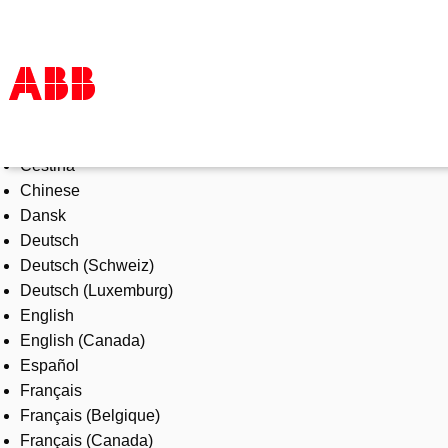
Select Language
Products & Solutions
Čeština
Industries
Chinese
Services
Dansk
About us
Deutsch
Where to buy
Deutsch (Schweiz)
Contact us
Deutsch (Luxemburg)
Careers
English
English (Canada)
Español
Français
Français (Belgique)
Français (Canada)