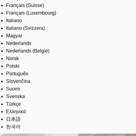
Français (Suisse)
Français (Luxembourg)
Italiano
Italiano (Svizzera)
Magyar
Nederlands
Nederlands (België)
Norsk
Polski
Português
Slovenčina
Suomi
Svenska
Türkçe
Ελληνικά
日本語
한국어