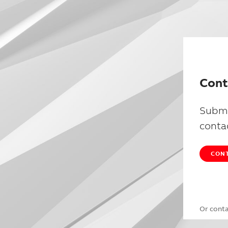
Cont
Submi
conta
CONT
Or cont