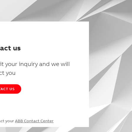
act us
t your inquiry and we will
ct you
ACT US
act your
ABB Contact Center