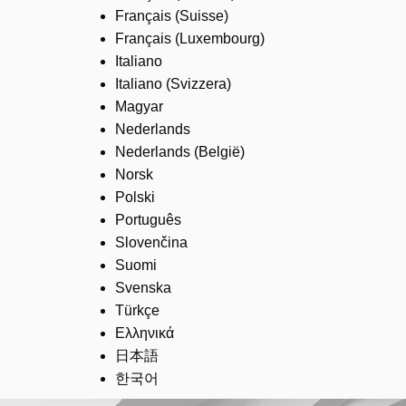
Français (Suisse)
Français (Luxembourg)
Italiano
Italiano (Svizzera)
Magyar
Nederlands
Nederlands (België)
Norsk
Polski
Português
Slovenčina
Suomi
Svenska
Türkçe
Ελληνικά
日本語
한국어