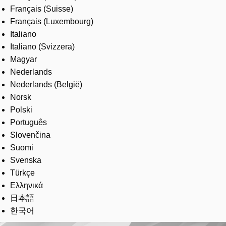
Français (Suisse)
Français (Luxembourg)
Italiano
Italiano (Svizzera)
Magyar
Nederlands
Nederlands (België)
Norsk
Polski
Português
Slovenčina
Suomi
Svenska
Türkçe
Ελληνικά
日本語
한국어