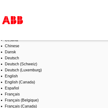
Select Language
Products & Solutions
Čeština
Industries
Chinese
Services
Dansk
About us
Deutsch
Where to buy
Deutsch (Schweiz)
Contact us
Deutsch (Luxemburg)
Careers
English
English (Canada)
Español
Français
Français (Belgique)
Français (Canada)