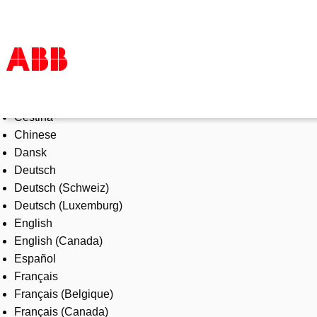
Select Language
Products & Solutions
Čeština
Industries
Chinese
Services
Dansk
About us
Deutsch
Where to buy
Deutsch (Schweiz)
Contact us
Deutsch (Luxemburg)
Careers
English
English (Canada)
Español
Français
Français (Belgique)
Français (Canada)