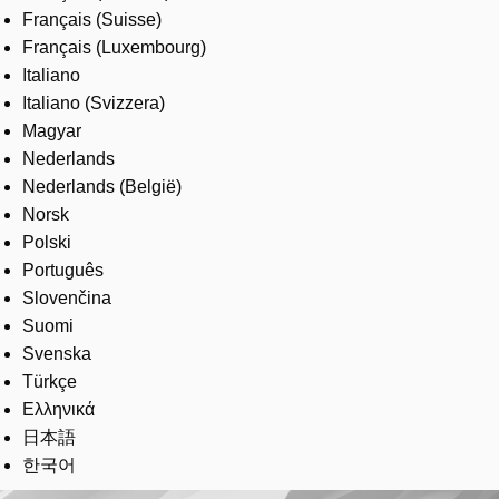
Français (Suisse)
Français (Luxembourg)
Italiano
Italiano (Svizzera)
Magyar
Nederlands
Nederlands (België)
Norsk
Polski
Português
Slovenčina
Suomi
Svenska
Türkçe
Ελληνικά
日本語
한국어