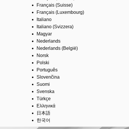
Français (Suisse)
Français (Luxembourg)
Italiano
Italiano (Svizzera)
Magyar
Nederlands
Nederlands (België)
Norsk
Polski
Português
Slovenčina
Suomi
Svenska
Türkçe
Ελληνικά
日本語
한국어