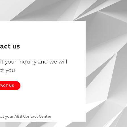
act us
t your inquiry and we will
ct you
ACT US
act your
ABB Contact Center