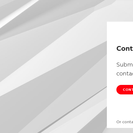
Cont
Submi
conta
CONT
Or cont