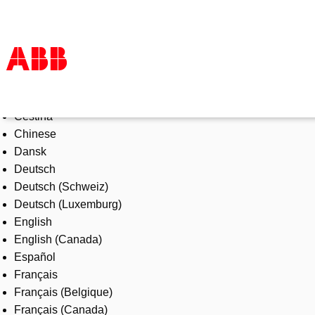
Select Language
Products & Solutions
Čeština
Industries
Chinese
Services
Dansk
About us
Deutsch
Where to buy
Deutsch (Schweiz)
Contact us
Deutsch (Luxemburg)
Careers
English
English (Canada)
Español
Français
Français (Belgique)
Français (Canada)