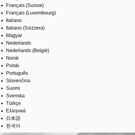
Français (Suisse)
Français (Luxembourg)
Italiano
Italiano (Svizzera)
Magyar
Nederlands
Nederlands (België)
Norsk
Polski
Português
Slovenčina
Suomi
Svenska
Türkçe
Ελληνικά
日本語
한국어