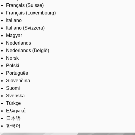
Français (Suisse)
Français (Luxembourg)
Italiano
Italiano (Svizzera)
Magyar
Nederlands
Nederlands (België)
Norsk
Polski
Português
Slovenčina
Suomi
Svenska
Türkçe
Ελληνικά
日本語
한국어