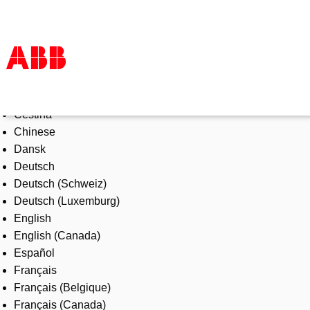
Select Language
Products & Solutions
Čeština
Industries
Chinese
Services
Dansk
About us
Deutsch
Where to buy
Deutsch (Schweiz)
Contact us
Deutsch (Luxemburg)
Careers
English
English (Canada)
Español
Français
Français (Belgique)
Français (Canada)