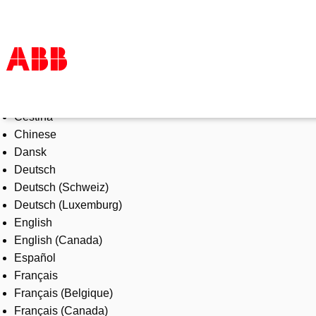
Select Language
Products & Solutions
Čeština
Industries
Chinese
Services
Dansk
About us
Deutsch
Where to buy
Deutsch (Schweiz)
Contact us
Deutsch (Luxemburg)
Careers
English
English (Canada)
Español
Français
Français (Belgique)
Français (Canada)