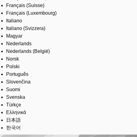
Français (Suisse)
Français (Luxembourg)
Italiano
Italiano (Svizzera)
Magyar
Nederlands
Nederlands (België)
Norsk
Polski
Português
Slovenčina
Suomi
Svenska
Türkçe
Ελληνικά
日本語
한국어