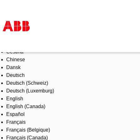
Select Language
Products & Solutions
Čeština
Industries
Chinese
Services
Dansk
About us
Deutsch
Where to buy
Deutsch (Schweiz)
Contact us
Deutsch (Luxemburg)
Careers
English
English (Canada)
Español
Français
Français (Belgique)
Français (Canada)