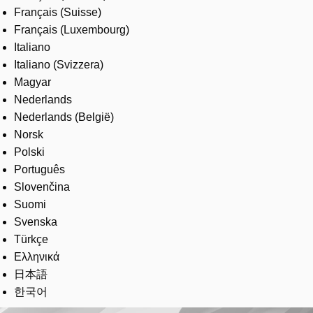
Français (Suisse)
Français (Luxembourg)
Italiano
Italiano (Svizzera)
Magyar
Nederlands
Nederlands (België)
Norsk
Polski
Português
Slovenčina
Suomi
Svenska
Türkçe
Ελληνικά
日本語
한국어