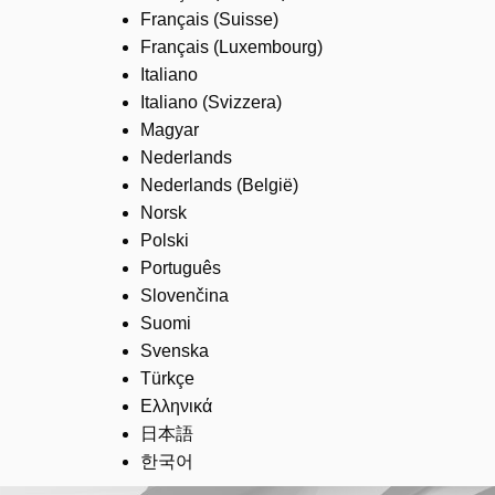
Français (Suisse)
Français (Luxembourg)
Italiano
Italiano (Svizzera)
Magyar
Nederlands
Nederlands (België)
Norsk
Polski
Português
Slovenčina
Suomi
Svenska
Türkçe
Ελληνικά
日本語
한국어