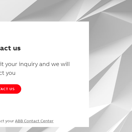
act us
t your inquiry and we will
ct you
ACT US
act your
ABB Contact Center