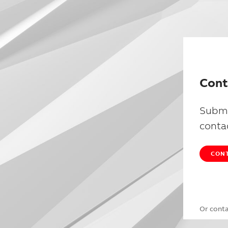
Cont
Submi
conta
CONT
Or cont