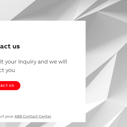
act us
t your inquiry and we will
ct you
ACT US
act your
ABB Contact Center