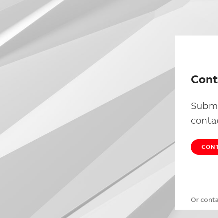
Cont
Submi
conta
CONT
Or cont