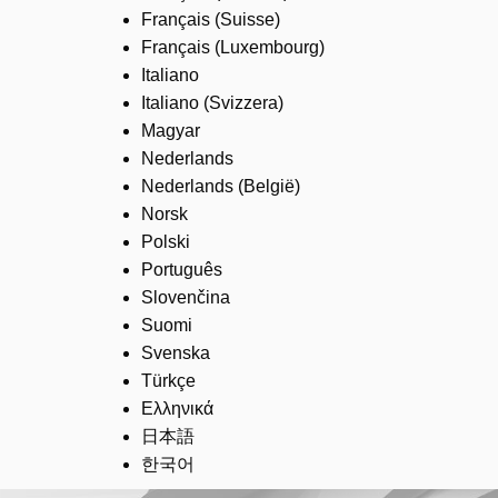
Français (Suisse)
Français (Luxembourg)
Italiano
Italiano (Svizzera)
Magyar
Nederlands
Nederlands (België)
Norsk
Polski
Português
Slovenčina
Suomi
Svenska
Türkçe
Ελληνικά
日本語
한국어