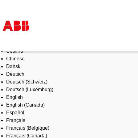
Select Language
Products & Solutions
Čeština
Industries
Chinese
Services
Dansk
About us
Deutsch
Where to buy
Deutsch (Schweiz)
Contact us
Deutsch (Luxemburg)
Careers
English
English (Canada)
Español
Français
Français (Belgique)
Français (Canada)