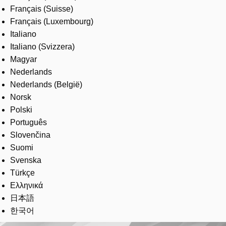
Français (Suisse)
Français (Luxembourg)
Italiano
Italiano (Svizzera)
Magyar
Nederlands
Nederlands (België)
Norsk
Polski
Português
Slovenčina
Suomi
Svenska
Türkçe
Ελληνικά
日本語
한국어