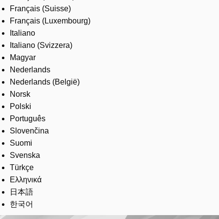
Français (Suisse)
Français (Luxembourg)
Italiano
Italiano (Svizzera)
Magyar
Nederlands
Nederlands (België)
Norsk
Polski
Português
Slovenčina
Suomi
Svenska
Türkçe
Ελληνικά
日本語
한국어