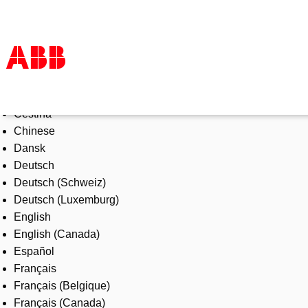
Select Language
Products & Solutions
Čeština
Industries
Chinese
Services
Dansk
About us
Deutsch
Where to buy
Deutsch (Schweiz)
Contact us
Deutsch (Luxemburg)
Careers
English
English (Canada)
Español
Français
Français (Belgique)
Français (Canada)