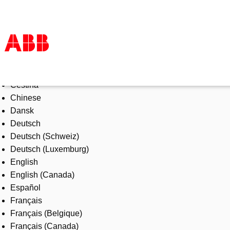
Select Language
Products & Solutions
Čeština
Industries
Chinese
Services
Dansk
About us
Deutsch
Where to buy
Deutsch (Schweiz)
Contact us
Deutsch (Luxemburg)
Careers
English
English (Canada)
Español
Français
Français (Belgique)
Français (Canada)