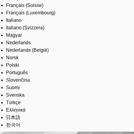
Français (Suisse)
Français (Luxembourg)
Italiano
Italiano (Svizzera)
Magyar
Nederlands
Nederlands (België)
Norsk
Polski
Português
Slovenčina
Suomi
Svenska
Türkçe
Ελληνικά
日本語
한국어