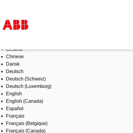
Select Language
Products & Solutions
Čeština
Industries
Chinese
Services
Dansk
About us
Deutsch
Where to buy
Deutsch (Schweiz)
Contact us
Deutsch (Luxemburg)
Careers
English
English (Canada)
Español
Français
Français (Belgique)
Français (Canada)