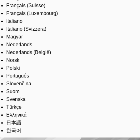
Français (Suisse)
Français (Luxembourg)
Italiano
Italiano (Svizzera)
Magyar
Nederlands
Nederlands (België)
Norsk
Polski
Português
Slovenčina
Suomi
Svenska
Türkçe
Ελληνικά
日本語
한국어