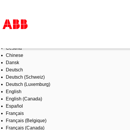
Select Language
Products & Solutions
Čeština
Industries
Chinese
Services
Dansk
About us
Deutsch
Where to buy
Deutsch (Schweiz)
Contact us
Deutsch (Luxemburg)
Careers
English
English (Canada)
Español
Français
Français (Belgique)
Français (Canada)