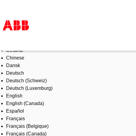
Select Language
Products & Solutions
Čeština
Industries
Chinese
Services
Dansk
About us
Deutsch
Where to buy
Deutsch (Schweiz)
Contact us
Deutsch (Luxemburg)
Careers
English
English (Canada)
Español
Français
Français (Belgique)
Français (Canada)