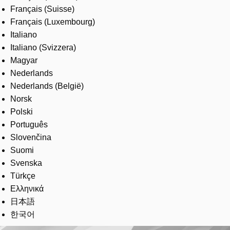
Français (Suisse)
Français (Luxembourg)
Italiano
Italiano (Svizzera)
Magyar
Nederlands
Nederlands (België)
Norsk
Polski
Português
Slovenčina
Suomi
Svenska
Türkçe
Ελληνικά
日本語
한국어