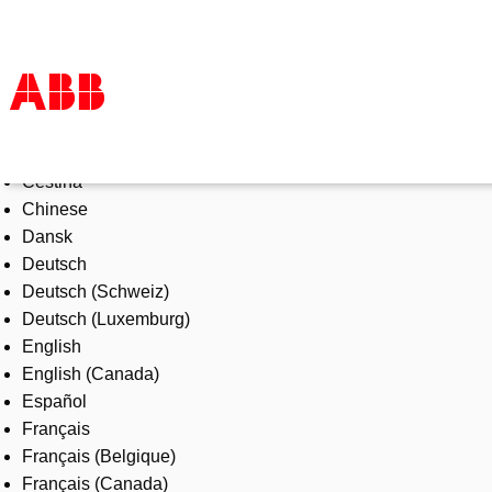
Select Language
Products & Solutions
Čeština
Industries
Chinese
Services
Dansk
About us
Deutsch
Where to buy
Deutsch (Schweiz)
Contact us
Deutsch (Luxemburg)
Careers
English
English (Canada)
Español
Français
Français (Belgique)
Français (Canada)