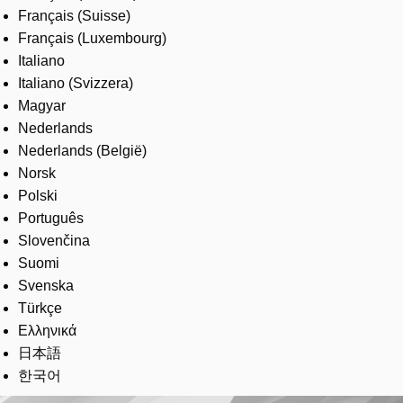
Français (Suisse)
Français (Luxembourg)
Italiano
Italiano (Svizzera)
Magyar
Nederlands
Nederlands (België)
Norsk
Polski
Português
Slovenčina
Suomi
Svenska
Türkçe
Ελληνικά
日本語
한국어