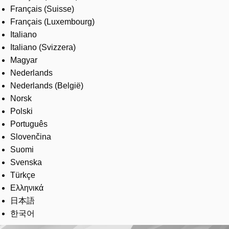
Français (Suisse)
Français (Luxembourg)
Italiano
Italiano (Svizzera)
Magyar
Nederlands
Nederlands (België)
Norsk
Polski
Português
Slovenčina
Suomi
Svenska
Türkçe
Ελληνικά
日本語
한국어