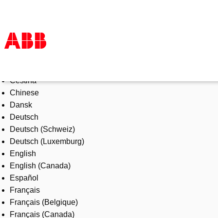
Select Language
Products & Solutions
Čeština
Industries
Chinese
Services
Dansk
About us
Deutsch
Where to buy
Deutsch (Schweiz)
Contact us
Deutsch (Luxemburg)
Careers
English
English (Canada)
Español
Français
Français (Belgique)
Français (Canada)