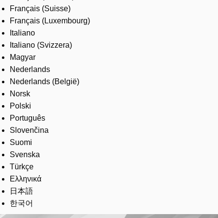
Français (Suisse)
Français (Luxembourg)
Italiano
Italiano (Svizzera)
Magyar
Nederlands
Nederlands (België)
Norsk
Polski
Português
Slovenčina
Suomi
Svenska
Türkçe
Ελληνικά
日本語
한국어