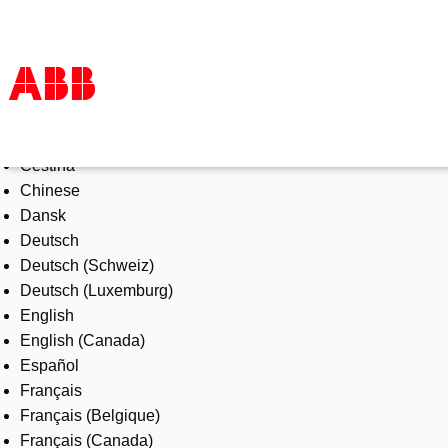
Select Language
Products & Solutions
Čeština
Industries
Chinese
Services
Dansk
About us
Deutsch
Where to buy
Deutsch (Schweiz)
Contact us
Deutsch (Luxemburg)
Careers
English
English (Canada)
Español
Français
Français (Belgique)
Français (Canada)