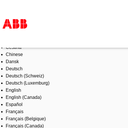
Select Language
Products & Solutions
Čeština
Industries
Chinese
Services
Dansk
About us
Deutsch
Where to buy
Deutsch (Schweiz)
Contact us
Deutsch (Luxemburg)
Careers
English
English (Canada)
Español
Français
Français (Belgique)
Français (Canada)