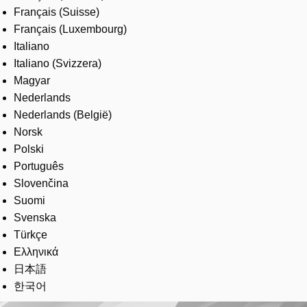
Français (Suisse)
Français (Luxembourg)
Italiano
Italiano (Svizzera)
Magyar
Nederlands
Nederlands (België)
Norsk
Polski
Português
Slovenčina
Suomi
Svenska
Türkçe
Ελληνικά
日本語
한국어