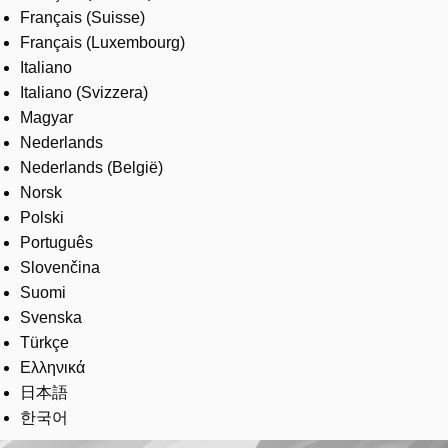
Français (Suisse)
Français (Luxembourg)
Italiano
Italiano (Svizzera)
Magyar
Nederlands
Nederlands (België)
Norsk
Polski
Português
Slovenčina
Suomi
Svenska
Türkçe
Ελληνικά
日本語
한국어