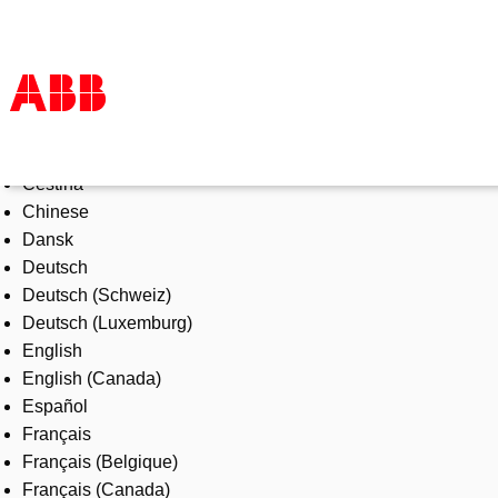
Select Language
Products & Solutions
Čeština
Industries
Chinese
Services
Dansk
About us
Deutsch
Where to buy
Deutsch (Schweiz)
Contact us
Deutsch (Luxemburg)
Careers
English
English (Canada)
Español
Français
Français (Belgique)
Français (Canada)